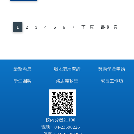
的時刻，感謝上帝一路的帶領與恩典。
1
2
3
4
5
6
7
下一頁
最後一頁
最新消息
場地借用查詢
獎助學金申請
學生團契
路思義教堂
成長工作坊
校內分機21100
電話︰04-23590226