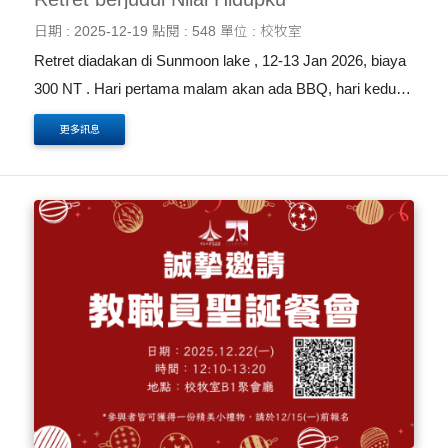
日期 : 2025-12-19
點閱 : 548
單位 : 校牧室
Retret diadakan di Sunmoon lake , 12-13 Jan 2026, biaya
300 NT . Hari pertama malam akan ada BBQ, hari kedua
siang bersepeda keliling Sunmoon lake. Di suasana
更多訊息
hening menghayati Firman Nya. Jumlah terbatas , tolong
segera daftar QR Code.