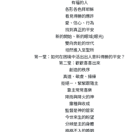
有福的人
各形各色拜耶穌
看見得勝的應許
愛、信心、行為
找到真正的平安
新的開始、新的眼域(眼光)
雙向奔赴的世代
坦然進入至聖所
第一堂：如何在困境中活出出人意料得勝的平安？
第二堂：歡歡喜喜出來
創造的秩序
真道、敬虔、操練
拒絕－，緊緊跟隨主
靠主常常喜樂
降雨與降火的神
撒種與收成
監督是神的管家
今世來生的盼望
分辨是主的身體
格格不入的婚姻