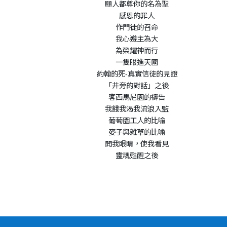
願人都尊你的名為聖
感恩的罪人
作門徒的召命
我心遵主為大
為榮耀神而行
一隻眼進天國
約翰的死-真實信徒的見證
「井旁的對話」之後
客西馬尼園的禱告
我餓我渴我流浪入監
葡萄園工人的比喻
麥子與雜草的比喻
開我眼睛，使我看見
靈魂甦醒之後