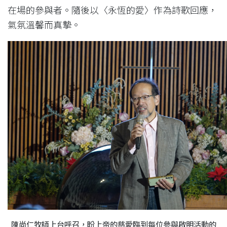
在場的參與者。隨後以〈永恆的愛〉作為詩歌回應，
氣氛溫馨而真摯。
陳尚仁牧師上台呼召，盼上帝的慈愛臨到每位參與啟明活動的