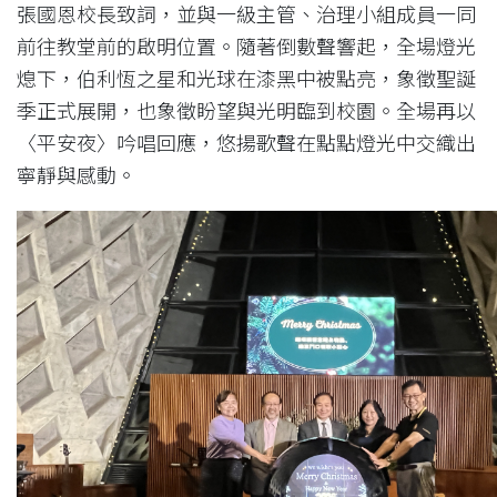
張國恩校長致詞，並與一級主管、治理小組成員一同
前往教堂前的啟明位置。隨著倒數聲響起，全場燈光
熄下，伯利恆之星和光球在漆黑中被點亮，象徵聖誕
季正式展開，也象徵盼望與光明臨到校園。全場再以
〈平安夜〉吟唱回應，悠揚歌聲在點點燈光中交織出
寧靜與感動。