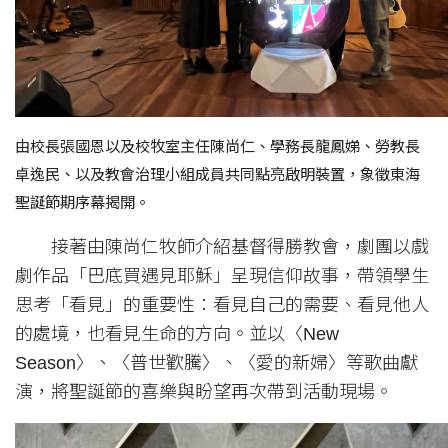
由校長張國恩以及校牧室主任陳尚仁、學務長龍鳳娣、勞教長
卓逸民、以及教會治理小組成員共同點亮啟明裝置，象徵東海
聖誕節期序幕揭開。
接著由陳尚仁牧師介紹基督得勝教會，劇團以戲
劇作品「巴底買遇見耶穌」呈現信仰故事，帶領學生
思考「看見」的重要性：看見自己的需要、看見他人
的處境，也看見生命的方向。並以〈New
Season〉、〈普世歡騰〉、〈愛的新婦〉等歌曲獻
演，將聖誕節的喜樂與盼望再次帶到活動現場。