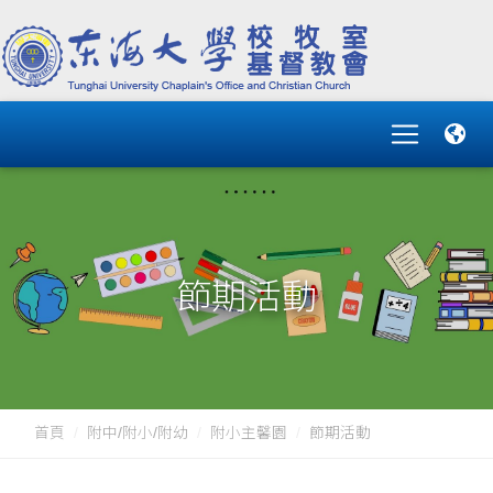
節期活動
首頁
附中/附小/附幼
附小主馨園
節期活動