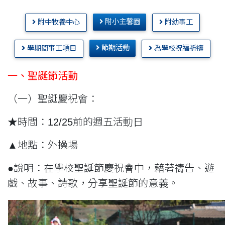
附小主馨園
附中牧養中心
附幼事工
節期活動
學期間事工項目
為學校祝福祈禱
一、聖誕節活動
（一）聖誕慶祝會：
★時間：12/25前的週五活動日
▲地點：外操場
●說明：在學校聖誕節慶祝會中，藉著禱告、遊
戲、故事、詩歌，分享聖誕節的意義。