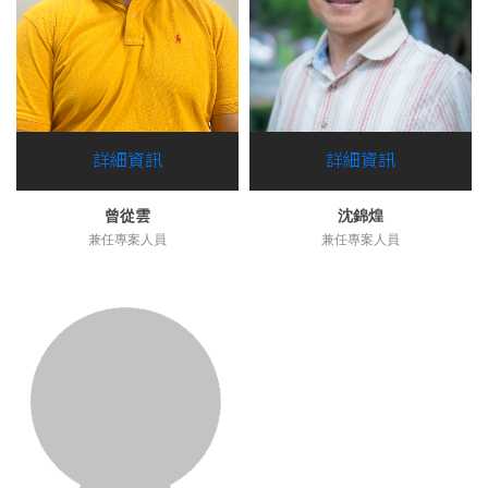
詳細資訊
詳細資訊
曾從雲
沈錦煌
兼任專案人員
兼任專案人員