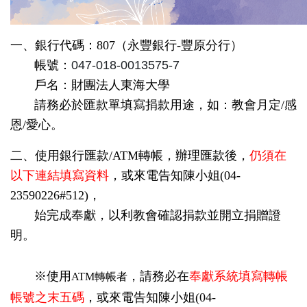
一、銀行代碼：807（永豐銀行-豐原分行）
帳號：
047-018-0013575-7
戶名：財團法人東海大學
請務必於匯款單填寫
捐款用途
，如：教會
月定/感
恩/愛心
。
二、使用
銀行匯款/ATM轉帳
，辦理匯款後，
仍須在
以下連結填寫資料
，或來電告知
陳小姐(04-
23590226#512)
，
始完成
奉獻，以利教會確認捐款並開立捐贈證
明。
※使用
，
請務必在
奉獻系統填寫
轉帳
ATM轉帳者
帳號之末五碼
，或來電告知
陳小姐(04-