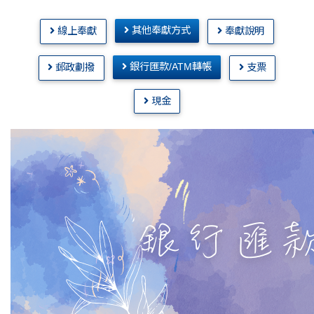
其他奉獻方式
線上奉獻
奉獻說明
銀行匯款/ATM轉帳
郵政劃撥
支票
現金