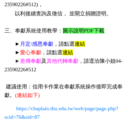
23590226#512)，
以利後續查詢及徵信， 並開立捐贈證明。
三、奉獻系統使用教學：
圖示說明PDF下載
►
月定/感恩奉獻
，請點選
連結
►
愛心奉獻
，請點選
連結
►
差傳奉獻
及
其他代轉奉獻
，請逕洽陳小姐04-
23590226#512
建議使用：信用卡作業在奉獻系統操作後即完成奉
獻。
(連結如下)
https://chaplain.thu.edu.tw/web/page/page.php?
scid=76&sid=87