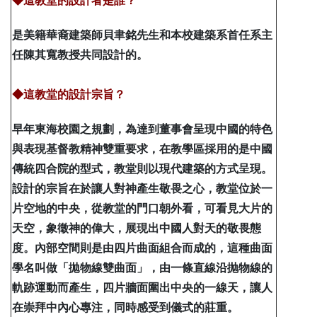
◆這教堂的設計者是誰？
是美籍華裔建築師貝聿銘先生和本校建築系首任系主
任陳其寬教授共同設計的。
◆這教堂的設計宗旨？
早年東海校園之規劃，為達到董事會呈現中國的特色
與表現基督教精神雙重要求，在教學區採用的是中國
傳統四合院的型式，教堂則以現代建築的方式呈現。
設計的宗旨在於讓人對神產生敬畏之心，教堂位於一
片空地的中央，從教堂的門口朝外看，可看見大片的
天空，象徵神的偉大，展現出中國人對天的敬畏態
度。內部空間則是由四片曲面組合而成的，這種曲面
學名叫做「拋物線雙曲面」，由一條直線沿抛物線的
軌跡運動而產生，四片牆面圍出中央的一線天，讓人
在崇拜中內心專注，同時感受到儀式的莊重。