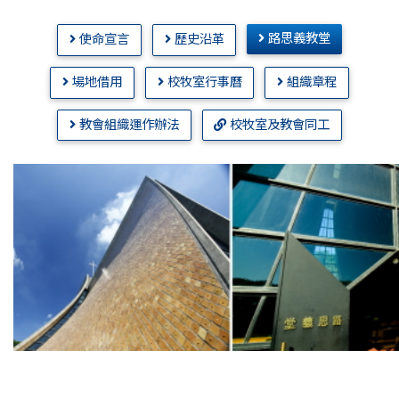
路思義教堂
使命宣言
歷史沿革
場地借用
校牧室行事曆
組織章程
教會組織運作辦法
校牧室及教會同工