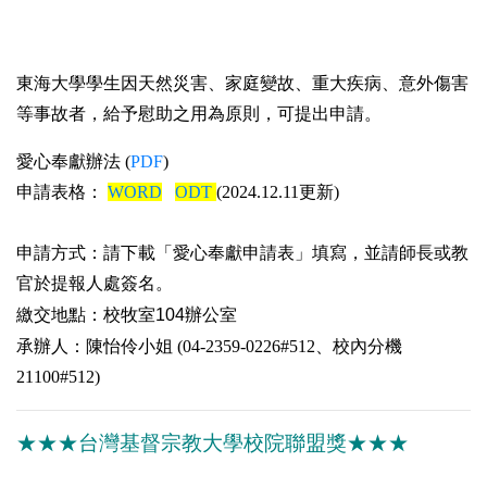
東海大學學生因天然災害、家庭變故、重大疾病、意外傷害
等事故者，給予慰助之用為原則，可提出申請。
愛心奉獻辦法
(
PDF
)
申請表格：
WORD
ODT
(2024.12.11
更新
)
申請方式：請下載「愛心奉獻申請表」填寫，並請師長或教
官於提報人處簽名。
繳交地點：校牧室
104
辦公室
承辦人：陳怡伶小姐
(04-2359-0226#512
、校內分機
21100#512)
★★★
台灣基督宗教大學校院聯盟獎
★★★