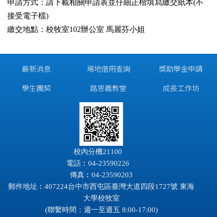
申請方式：請下載相關申請表並仔細正楷填寫繳交紙本(不
接受電子檔)
繳交地點：校牧室102辦公室 馬麗芬小姐
最新消息
場地借用查詢
獎助學金申請
學生團契
路思義教堂
成長工作坊
校內分機21100
電話︰04-23590226
傳真︰04-23590203
郵件地址︰407224台中市西屯區臺灣大道四段1727號 東海
大學校牧室
(聯繫時間：週一至週五 8:00-17:00)