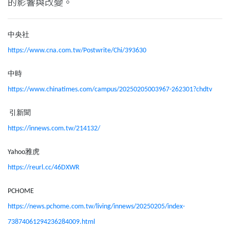
的影響與改變。
中央社
https://www.cna.com.tw/Postwrite/Chi/393630
中時
https://www.chinatimes.com/campus/20250205003967-262301?chdtv
引新聞
https://innews.com.tw/214132/
Yahoo雅虎
https://reurl.cc/46DXWR
PCHOME
https://news.pchome.com.tw/living/innews/20250205/index-
73874061294236284009.html