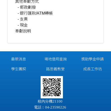
其他奉獻方式
- 郵政劃撥
- 銀行匯款/ATM轉帳
- 支票
- 現金
奉獻說明
最新消息
場地借用查詢
獎助學金申請
學生團契
路思義教堂
成長工作坊
校內分機21100
電話︰04-23590226