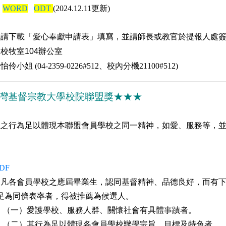
：
WORD
ODT
(2024.12.11
更新
)
：請下載「愛心奉獻申請表」填寫，並請師長或教官於提報人處
：校牧室
104
辦公室
陳怡伶小姐
(04-2359-0226#512
、校內分機
21100#512)
灣基督宗教大學校院聯盟獎
★★★
生之行為足以體現本聯盟會員學校之同一精神，如愛、服務等，
DF
：
凡各會員學校之應屆畢業生，認同基督精神、品德良好，而有
儕表率者，得被推薦為候選人。
護學校、服務人群、關懷社會有具體事蹟者。
行為足以體現各會員學校辦學宗旨、目標及特色者。