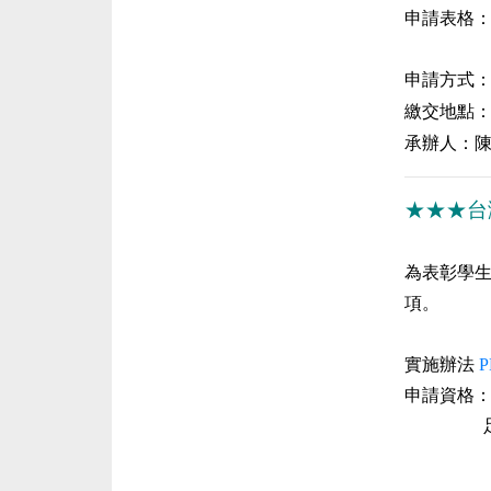
申請表格
申請方式
繳交地點
承辦人：
★★★
台
為表彰學
項。
實施辦法
P
申請資格
足為同
（一）愛
（二）其