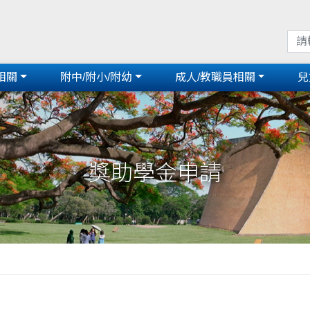
相關
附中/附小/附幼
成人/教職員相關
兒
獎助學金申請