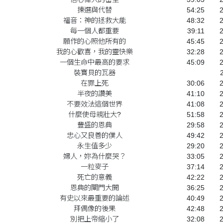
揀選與代替
54:25
福音：神的拯救大能
48:32
每一個人都重要
39:11
願作的心照他所有的
45:45
我的心歡喜，我的靈快樂
32:28
一個生命中最高的要求
45:09
裝寶貝的瓦器
在罪上死
30:06
半夜的讚美
41:10
不要效法這個世界
41:08
什麼使母親壯大?
51:58
豐盛的恩典
29:58
忠心又良善的僕人
49:42
永生值多少
29:20
婦人，妳為什麼哭？
33:05
一粒麥子
37:14
死亡的意義
42:22
恩典的閘門大開
36:25
有史以來最重要的論述
40:49
拜偶像的後果
42:48
別把上帝縮小了
32:08