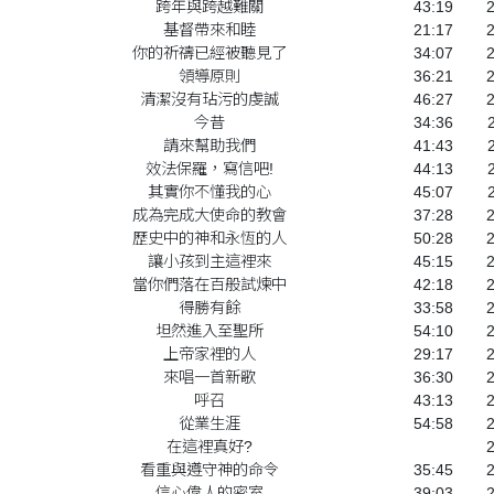
跨年與跨越難關
43:19
基督帶來和睦
21:17
你的祈禱已經被聽見了
34:07
領導原則
36:21
清潔沒有玷污的虔誠
46:27
今昔
34:36
請來幫助我們
41:43
效法保羅，寫信吧!
44:13
其實你不懂我的心
45:07
成為完成大使命的教會
37:28
歷史中的神和永恆的人
50:28
讓小孩到主這裡來
45:15
當你們落在百般試煉中
42:18
得勝有餘
33:58
坦然進入至聖所
54:10
上帝家裡的人
29:17
來唱一首新歌
36:30
呼召
43:13
從業生涯
54:58
在這裡真好?
看重與遵守神的命令
35:45
信心偉人的密室
39:03