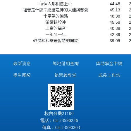
每個人都相信上帝
44:48
福音是什麼？總結是神的大能與慈愛
45:13
十字架的道路
48:38
榮耀歸於神
45:58
上帝的福音
40:38
一年又一年
42:39
敬畏耶和華是智慧的開端
39:09
最新消息
場地借用查詢
獎助學金申請
學生團契
路思義教堂
成長工作坊
校內分機21100
電話︰04-23590226
傳真︰04-23590203