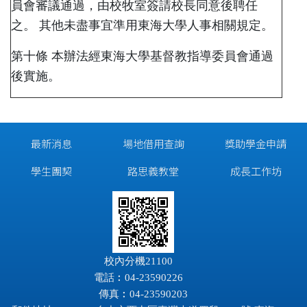
員會審議通過，由校牧室簽請校長同意後聘任
之。 其他未盡事宜準用東海大學人事相關規定。
第十條 本辦法經東海大學基督教指導委員會通過
後實施。
最新消息
場地借用查詢
獎助學金申請
學生團契
路思義教堂
成長工作坊
校內分機21100
電話︰04-23590226
傳真︰04-23590203