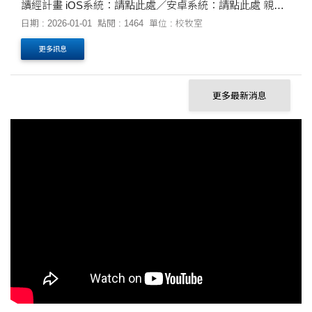
讀經計畫 iOS系統：請點此處／安卓系統：請點此處 親愛
的弟兄姊妹，平安： 2026年，我們將一同展開全新一年的
日期 : 2026-01-01
點閱 : 1464
單位 : 校牧室
讀經計畫。從每週一到週日....
更多訊息
更多最新消息