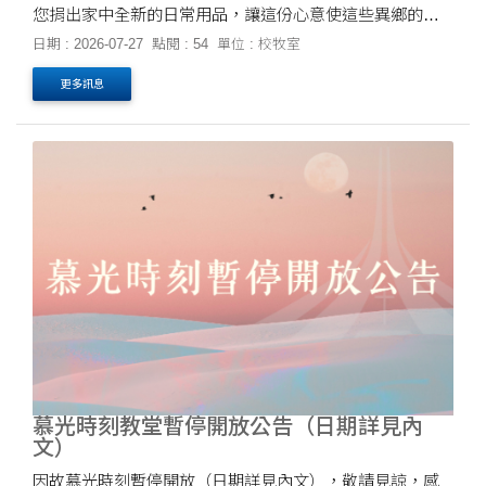
您捐出家中全新的日常用品，讓這份心意使這些異鄉的學
子，能感受到溫暖的支持，有機會感受到基督的愛與陪
日期 : 2026-07-27
點閱 : 54
單位 : 校牧室
伴。 (詳細募集資訊請參考海報)
更多訊息
慕光時刻教堂暫停開放公告（日期詳見內
文）
因故慕光時刻暫停開放（日期詳見內文），敬請見諒，感