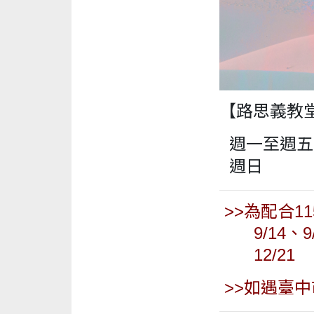
【路思義教堂
週一至週五 下
週日 下午 
>>為配合1
9/14、9
12/21
>>如遇臺