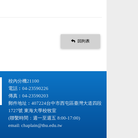
回列表
校內分機21100
電話︰04-23590226
傳真︰04-23590203
郵件地址︰407224台中市西屯區臺灣大道四段
1727號 東海大學校牧室
(聯繫時間：週一至週五 8:00-17:00)
email:
chaplain@thu.edu.tw