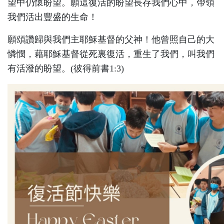
望中仍懷盼望。願這復活的盼望長存我們心中，帶領
我們活出豐盛的生命！
願頌讚歸與我們主耶穌基督的父神！他曾照自己的大
憐憫，藉耶穌基督從死裏復活，重生了我們，叫我們
有活潑的盼望。(彼得前書1:3)