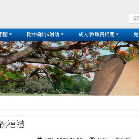
相關
附中/附小/附幼
成人/教職員相關
兒
業祝福禮