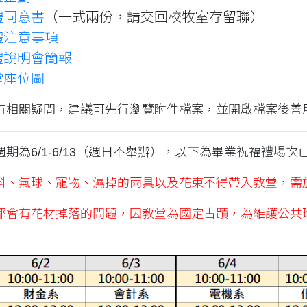
禮同意書
（一式兩份，請交回校牧室存留聯）
禮注意事項
禮說明會簡報
堂座位圖
有相關疑問，建議可先行瀏覽附件檔案，並開啟檔案後善
期為6/1-6/13（週日不舉辦），以下為畢業祝福禮場
料、氣球、寵物、濕掉的雨具以及花束不得帶入教堂，需
都會有花材掉落的問題，因教堂為國定古蹟，為維護公共