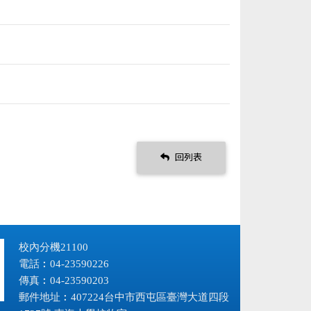
回列表
校內分機21100
電話︰04-23590226
傳真︰04-23590203
郵件地址︰407224台中市西屯區臺灣大道四段