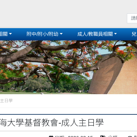
相關
附中/附小/附幼
成人/教職員相關
兒
人主日學
東海大學基督教會-成人主日學