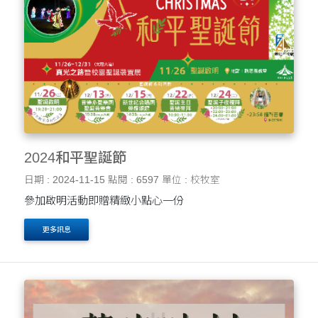
2024和平聖誕節
日期 : 2024-11-15
點閱 : 6597
單位 : 校牧室
參加啟明活動即贈精緻小點心一份
更多訊息