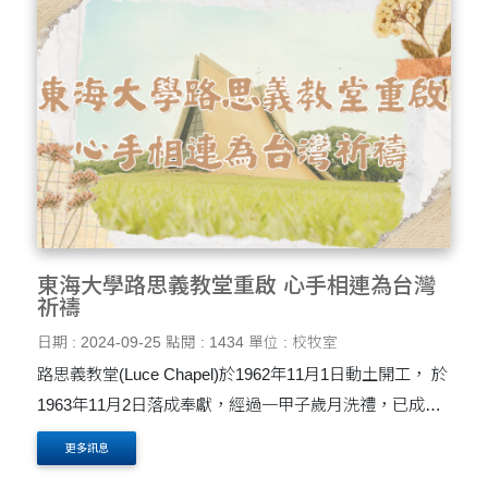
東海大學路思義教堂重啟 心手相連為台灣
祈禱
日期 : 2024-09-25
點閱 : 1434
單位 : 校牧室
路思義教堂(Luce Chapel)於1962年11月1日動土開工， 於
1963年11月2日落成奉獻，經過一甲子歲月洗禮，已成為
校園重要文化資產與精神象微， 並經蓋提基金會(Getty
更多訊息
Foundation)國際的認定， 無柱、無梯、無牆....