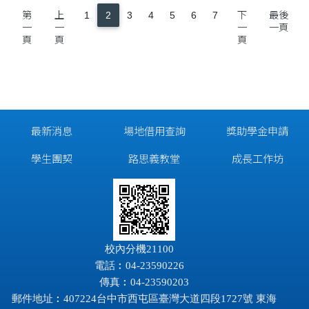
第
上
1
2
3
4
5
6
7
下
最後
一
一
一
一頁
頁
頁
頁
最新消息
場地借用查詢
獎助學金申請
學生團契
路思義教堂
成長工作坊
校內分機21100
電話︰04-23590226
傳真︰04-23590203
郵件地址︰407224台中市西屯區臺灣大道四段1727號 東海