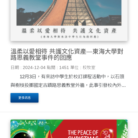
溫柔以愛相待 共護文化資產—東海大學對
路思義教堂事件的回應
日期 : 2024-12-04
點閱 : 1451
單位 : 校牧室
12月3日，有來訪中學生於校訂課程活動中，以石頭
與樹枝投擲國定古蹟路思義教堂外牆，此事引發校內外關
注。事發後，該中學校長與團隊已於第一時間致歉，並落
更多訊息
實學習輔導，並承諾加強文化資產教育，融入文化古....