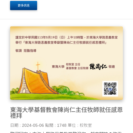
同迎接神賜予的新篇章。 願主的恩典照亮每一位踏入這聖
更多訊息
殿的人，帶來和平與希望。 讓我們在這聖地....
東海大學基督教會陳尚仁主任牧師就任感恩
禮拜
日期 : 2024-05-06
點閱 : 1748
單位 : 校牧室