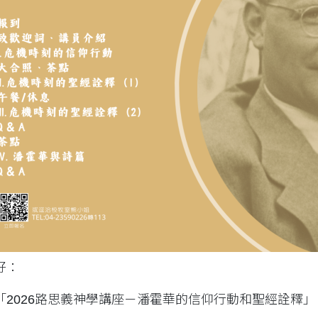
好：
「2026路思義神學講座－潘霍華的信仰行動和聖經詮釋