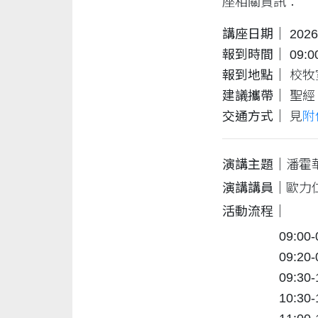
座相關資訊：
講座日期｜
202
報到時間｜
09:0
報到地點｜
校牧
建議攜帶｜
聖經
交通方式｜
見
附
演講主題｜
潘霍
演講講員｜
歐力
活動流程｜
09:00
09:2
09:3
10:3