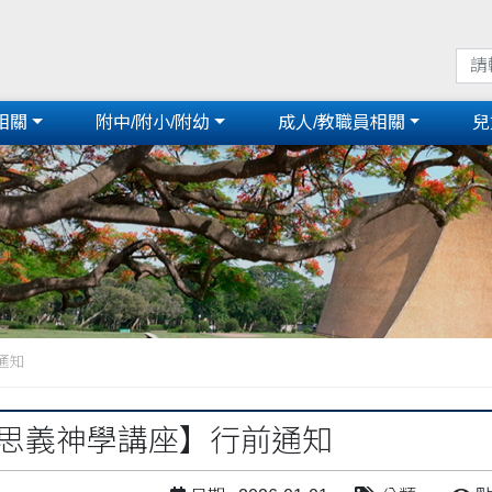
相關
附中/附小/附幼
成人/教職員相關
兒
通知
6路思義神學講座】行前通知