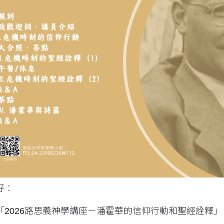
好：
「2026路思義神學講座－潘霍華的信仰行動和聖經詮釋