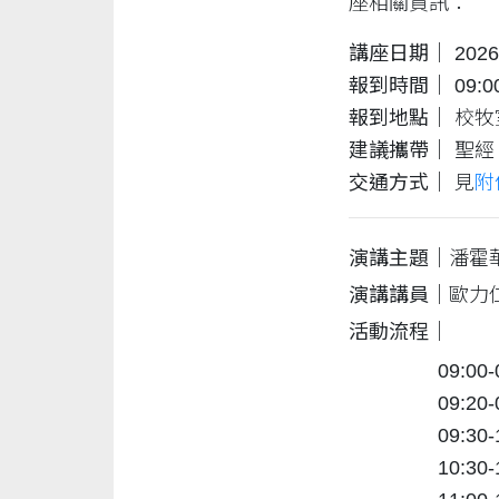
座相關資訊：
講座日期｜
202
報到時間｜
09:0
報到地點｜
校牧
建議攜帶｜
聖經
交通方式｜
見
附
演講主題｜
潘霍
演講講員｜
歐力
活動流程｜
09:00
09:2
09:3
10:3