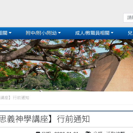
相關
附中/附小/附幼
成人/教職員相關
兒
學講座】行前通知
6路思義神學講座】行前通知