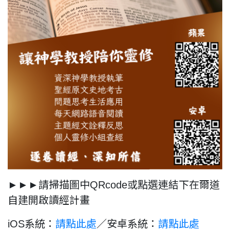
►►►請掃描圖中QRcode或點選連結下在爾道
自建開啟讀經計畫
iOS系統：
請點此處
／
安卓系統：
請點此處