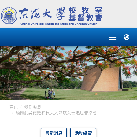
首頁
最新消息
緬懷前吳德耀校長夫人薛瑛女士追思音樂會
最新消息
活動總覽