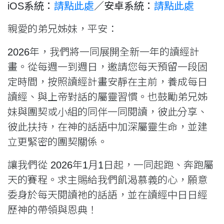
iOS系統：
請點此處
／
安卓系統：
請點此處
親愛的弟兄姊妹，平安：
2026年，我們將一同展開全新一年的讀經計
畫。從每週一到週日，邀請您每天預留一段固
定時間，按照讀經計畫安靜在主前，養成每日
讀經、與上帝對話的屬靈習慣。也鼓勵弟兄姊
妹與團契或小組的同伴一同閱讀，彼此分享、
彼此扶持，在神的話語中加深屬靈生命，並建
立更緊密的團契關係。
讓我們從 2026年1月1日起，一同起跑、奔跑屬
天的賽程。求主賜給我們飢渴慕義的心，願意
委身於每天閱讀祂的話語，並在讀經中日日經
歷神的帶領與恩典！