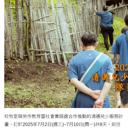
校牧室與勞作教育暨社會實踐處合作推動的清邁兒少服務計
畫，訂於2025年7月2日(週三)~7月10日(周一)共9天，前往