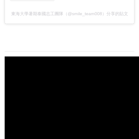
東海大學暑期泰國志工團隊（@smile_team008）分享的貼文