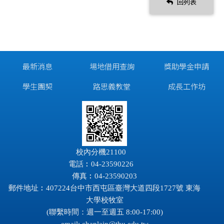
回列表
最新消息
場地借用查詢
獎助學金申請
學生團契
路思義教堂
成長工作坊
校內分機21100
電話︰04-23590226
傳真︰04-23590203
郵件地址︰407224台中市西屯區臺灣大道四段1727號 東海
大學校牧室
(聯繫時間：週一至週五 8:00-17:00)
email:
chaplain@thu.edu.tw