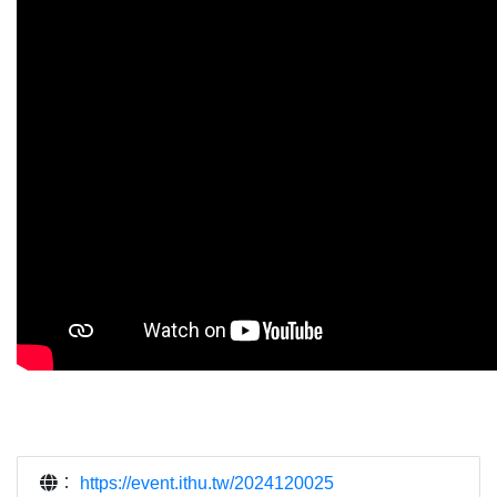
：
https://event.ithu.tw/2024120025