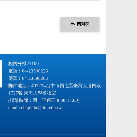
回列表
校內分機21100
電話︰04-23590226
傳真︰04-23590203
郵件地址︰407224台中市西屯區臺灣大道四段
1727號 東海大學校牧室
(聯繫時間：週一至週五 8:00-17:00)
email:
chaplain@thu.edu.tw