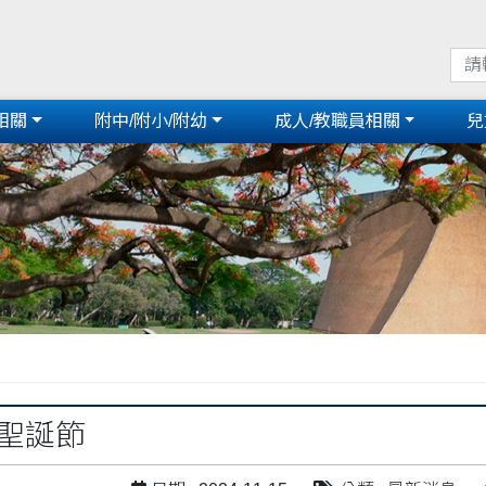
相關
附中/附小/附幼
成人/教職員相關
兒
平聖誕節