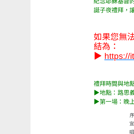
紀念耶穌基督
誕子夜禮拜，
如果您無
結為：
▶
https://
禮拜時間與地
▶地點：路思
▶第一場：晚上 8
序 
宣 
唱