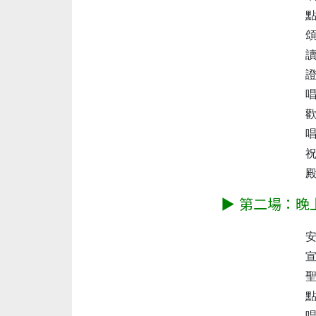
點
頌 
讀 
證
唱 
歡迎
唱 
祝禱
殿樂
▶ 第二場：晚上 1
安
宣召
聖誕
點
唱詩