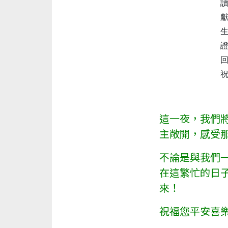
讀經
獻詩
生
證
回應
祝禱
這一夜，我們
主敞開，感受
不論是與我們
在這繁忙的日
來！
祝福您平安喜