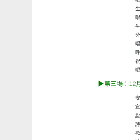
生命
唱詩
生命
分
唱
呼召
祝禱
唱詩
▶第三場：12月25
安
宣召
點
詩歌
歡