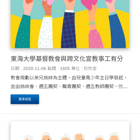
東海大學基督教會與跨文化宣教事工有分
日期 : 2020-11-06
點閱 : 1605
單位 : 校牧室
教會規劃以弟兄姊妹為主體，由兒童青少年主日學發起，
並由姊妹會、週五團契、職青團契、週五教師團契、伉儷
團契、羅芳華老師等團隊共同推動，對 Radius Asia 宣教
更多訊息
訓練中心奉獻，邀請教會弟兄姊妹一起來參與並支持跨文
化....