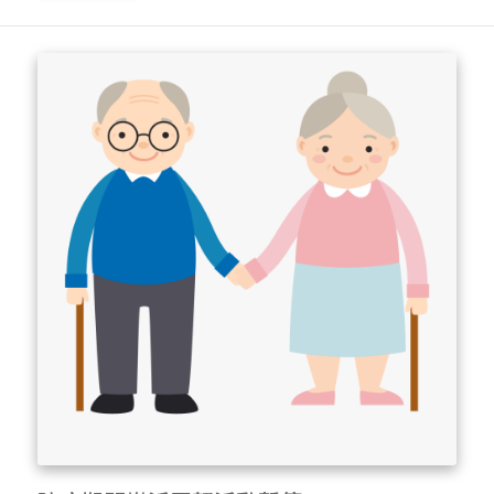
https://chaplain.thu.edu.tw/web/page/page.php....