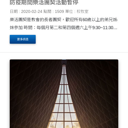
防疫期間樂活團契活動暫停
日期 : 2020-02-24
點閱 : 1509
單位 : 校牧室
樂活團契是教會的長者團契，歡迎所有60歲以上的弟兄姊
妹參加 時間：每個月第二和第四個週六上午9:30~11:30
地點：學生福音中心聚會廳 內容：詩歌敬拜、經文短講、
更多訊息
專題講座(聖經講座、健康講座及生活講座)、 &....