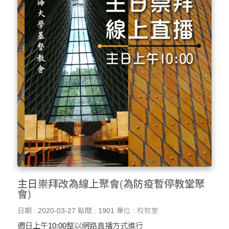
主日崇拜改為線上聚會(為防疫暫停教堂聚
會)
日期 : 2020-03-27
點閱 : 1901
單位 : 校牧室
週日上午10:00整以網路直播方式進行