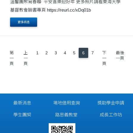
溫馨團聚寫春聯 平安喜樂迎好年 更多照片請看東海大學
基督教會臉書專頁 https://reurl.cc/xDq01b
更多訊息
第
上
1
2
3
4
5
6
7
下
最後
一
一
一
一頁
頁
頁
頁
最新消息
場地借用查詢
獎助學金申請
學生團契
路思義教堂
成長工作坊