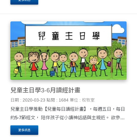
下午1:30在人文大樓 H105上課，不直播，不錄影。 ►
基....
兒童主日學3-6月讀經計畫
日期 : 2020-03-23
點閱 : 1684
單位 : 校牧室
兒童主日學推動【兒童每日讀經計畫】，每週五日，每日
約5-7節經文， 陪伴孩子從小讀神話語與主親近。 欲參加
的家庭可於此下載2020年3-6月兒童讀經計畫。 更多照片
更多訊息
可見兒主活動集錦