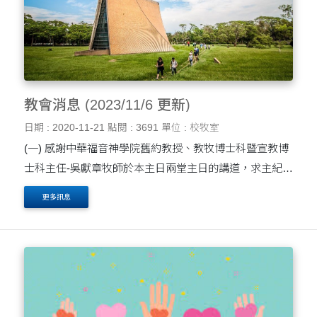
教會消息 (2023/11/6 更新)
日期 : 2020-11-21
點閱 : 3691
單位 : 校牧室
(一) 感謝中華福音神學院舊約教授、教牧博士科暨宣教博
士科主任-吳獻章牧師於本主日兩堂主日的講道，求主紀念
賜福。吳牧師的靈修著作：《約拿書註釋:其實你不懂我的
更多訊息
心》、《何西阿書註釋—何日君再回....