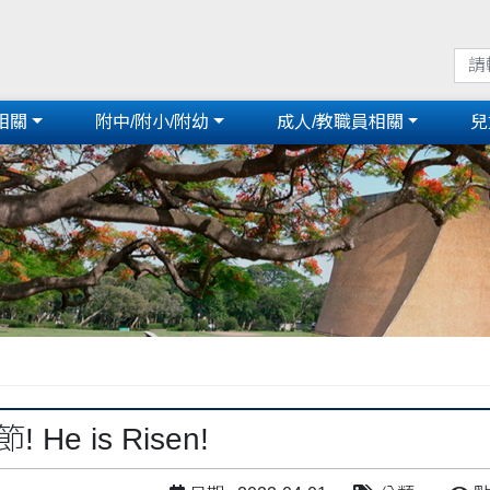
相關
附中/附小/附幼
成人/教職員相關
兒
 He is Risen!